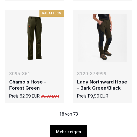
RABATT
30%
3095-361
3120-378999
Chamois Hose -
Lady Northward Hose
Forest Green
- Bark Green/Black
Preis 62,99 EUR
Preis 119,99 EUR
89,99 EUR
18 von 73
Mehr zeigen