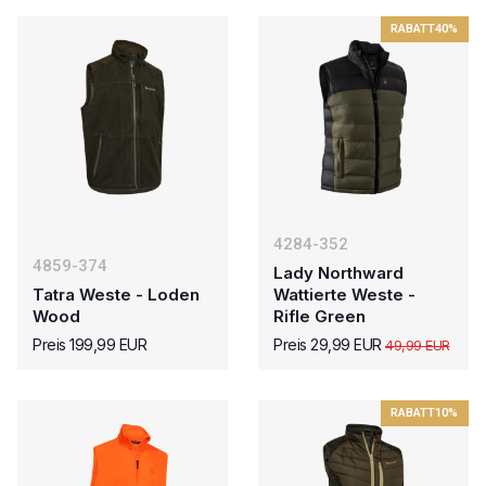
RABATT
40%
4284-352
4859-374
Lady Northward
Tatra Weste - Loden
Wattierte Weste -
Wood
Rifle Green
Preis 199,99 EUR
Preis 29,99 EUR
49,99 EUR
RABATT
10%