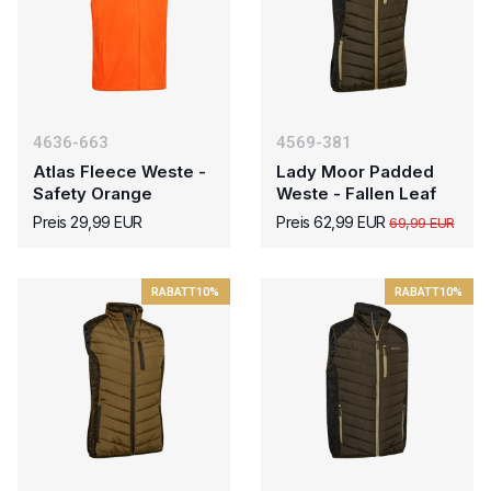
4636-663
4569-381
Atlas Fleece Weste -
Lady Moor Padded
Safety Orange
Weste - Fallen Leaf
Preis 29,99 EUR
Preis 62,99 EUR
69,99 EUR
RABATT
10%
RABATT
10%