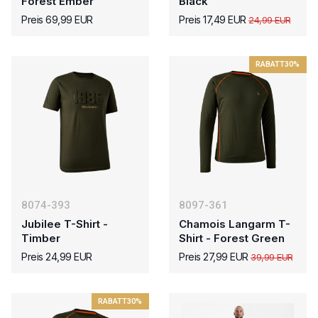
Forest Ember
Black
Preis 69,99 EUR
Preis 17,49 EUR
24,99 EUR
RABATT
30%
8074-393
8097-361
Jubilee T-Shirt -
Chamois Langarm T-
Timber
Shirt - Forest Green
Preis 24,99 EUR
Preis 27,99 EUR
39,99 EUR
RABATT
30%