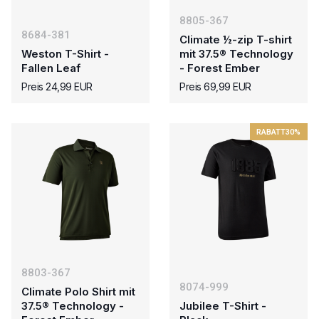
8805-367
8684-381
Climate ½-zip T-shirt
Weston T-Shirt -
mit 37.5® Technology
Fallen Leaf
- Forest Ember
Preis 24,99 EUR
Preis 69,99 EUR
RABATT
30%
8803-367
8074-999
Climate Polo Shirt mit
37.5® Technology -
Jubilee T-Shirt -