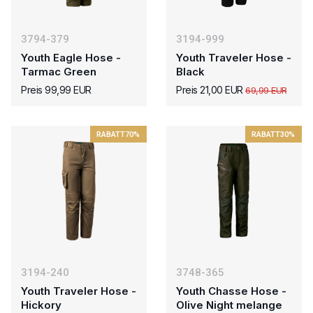
3794-379
3194-999
Youth Eagle Hose -
Youth Traveler Hose -
Tarmac Green
Black
Preis 99,99 EUR
Preis 21,00 EUR
69,99 EUR
RABATT
70%
RABATT
30%
3194-240
3748-365
Youth Traveler Hose -
Youth Chasse Hose -
Hickory
Olive Night melange