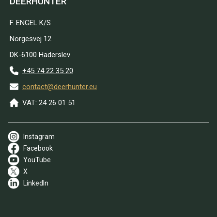
DEERHUNTER
F. ENGEL K/S
Norgesvej 12
DK-6100 Haderslev
+45 74 22 35 20
contact@deerhunter.eu
VAT: 24 26 01 51
Instagram
Facebook
YouTube
X
LinkedIn