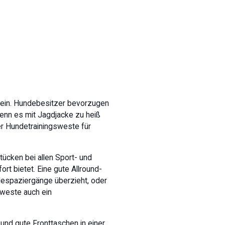
 sein. Hundebesitzer bevorzugen
wenn es mit Jagdjacke zu heiß
r Hundetrainingsweste für
ücken bei allen Sport- und
rt bietet. Eine gute Allround-
despaziergänge überzieht, oder
dweste auch ein
 und gute Fronttaschen in einer