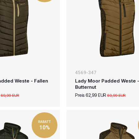
4569-347
dded Weste - Fallen
Lady Moor Padded Weste 
Butternut
R
Preis 62,99 EUR
69,99 EUR
69,99 EUR
RABATT
10%