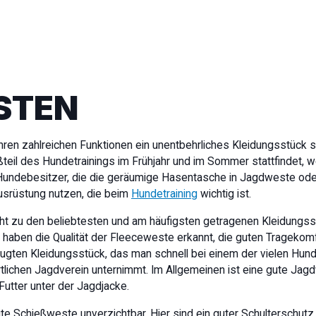
STEN
hren zahlreichen Funktionen ein unentbehrliches Kleidungsstück
ßteil des Hundetrainings im Frühjahr und im Sommer stattfindet, 
 Hundebesitzer, die die geräumige Hasentasche in Jagdweste ode
srüstung nutzen, die beim
Hundetraining
wichtig ist.
cht zu den beliebtesten und am häufigsten getragenen Kleidungsst
 haben die Qualität der Fleeceweste erkannt, die guten Tragekomfo
gten Kleidungsstück, das man schnell bei einem der vielen Hun
lichen Jagdverein unternimmt. Im Allgemeinen ist eine gute Jag
utter unter der Jagdjacke.
te Schießweste unverzichtbar. Hier sind ein guter Schulterschutz