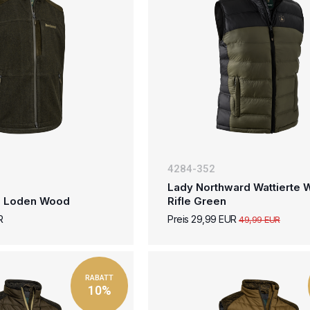
4284-352
Lady Northward Wattierte 
- Loden Wood
Rifle Green
R
Preis 29,99 EUR
49,99 EUR
RABATT
10%