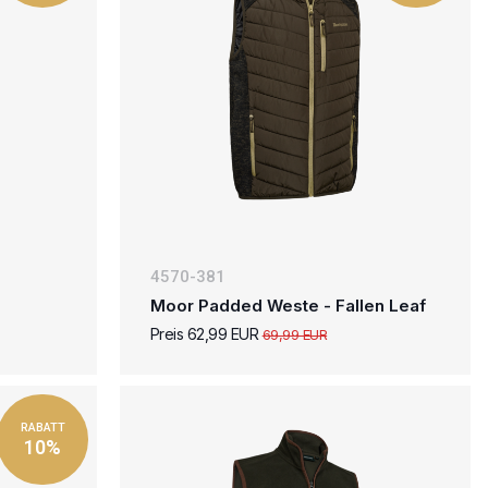
4570-381
-
Moor Padded Weste - Fallen Leaf
Preis 62,99 EUR
69,99 EUR
RABATT
10%