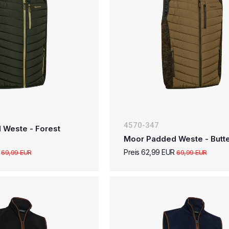
4570-347
 Weste - Forest
Moor Padded Weste - Butte
R
Preis 62,99 EUR
69,99 EUR
69,99 EUR