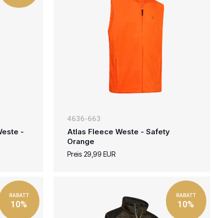
4636-663
Weste -
Atlas Fleece Weste - Safety
Orange
Preis 29,99 EUR
RABATT
RABATT
10%
10%