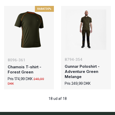
RABAT
30%
8794-354
8096-361
Gunnar Poloshirt -
Chamois T-shirt -
Adventure Green
Forest Green
Melange
Pris 174,99 DKK
249,99
Pris 249,99 DKK
DKK
18 ud af 18