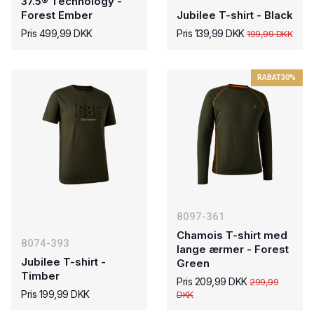
37.5® Technology -
Forest Ember
Jubilee T-shirt - Black
Pris 499,99 DKK
Pris 139,99 DKK
199,99 DKK
RABAT
30%
8097-361
Chamois T-shirt med
8074-393
lange ærmer - Forest
Jubilee T-shirt -
Green
Timber
Pris 209,99 DKK
299,99
Pris 199,99 DKK
DKK