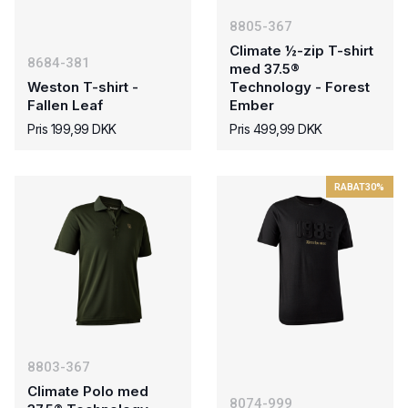
8805-367
Climate ½-zip T-shirt
8684-381
med 37.5®
Weston T-shirt -
Technology - Forest
Fallen Leaf
Ember
Pris 199,99 DKK
Pris 499,99 DKK
RABAT
30%
8803-367
Climate Polo med
8074-999