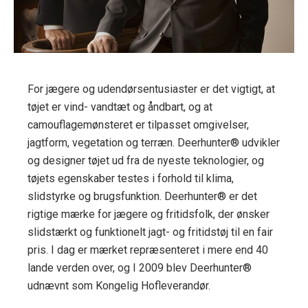
For jægere og udendørsentusiaster er det vigtigt, at
tøjet er vind- vandtæt og åndbart, og at
camouflagemønsteret er tilpasset omgivelser,
jagtform, vegetation og terræn. Deerhunter® udvikler
og designer tøjet ud fra de nyeste teknologier, og
tøjets egenskaber testes i forhold til klima,
slidstyrke og brugsfunktion. Deerhunter® er det
rigtige mærke for jægere og fritidsfolk, der ønsker
slidstærkt og funktionelt jagt- og fritidstøj til en fair
pris. I dag er mærket repræsenteret i mere end 40
lande verden over, og I 2009 blev Deerhunter®
udnævnt som Kongelig Hofleverandør.