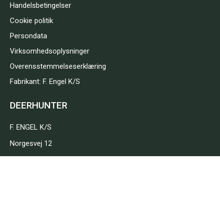
Handelsbetingelser
Cookie politik
Persondata
Virksomhedsoplysninger
Overensstemmelseserklæring
Fabrikant: F. Engel K/S
DEERHUNTER
F. ENGEL K/S
Norgesvej 12
DK-6100 Haderslev
+45 74 22 35 20
contact@deerhunter.eu
CVR: 24 26 01 51