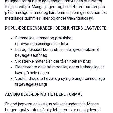
mulighed for at bære nødvendigt udstyr uden at blive for
tungt klædt på. Mange jægere og hundeførere sætter pris
på rummelige lommer og harelommer, som gør det nemt at
medbringe dummies, liner og andet træningsudstyr.
POPULÆRE EGENSKABER I DEERHUNTERS JAGTVESTE:
Rummelige lommer og praktiske
opbevaringsløsninger til udstyr
Let og fleksibel konstruktion, der giver maksimal
bevægelsesfrihed
Slidstærke materialer, der tåler intensiv brug
Fleeceveste og lette modeller, der er behagelige at
have på hele dagen
Veste i diskrete farver og synlig orange camouflage
til bevægelsesjagt
ALSIDIG BEKLÆDNING TIL FLERE FORMÅL
En god jagtvest er ikke kun relevant under jagt. Mange
bruger også vesten på skydebanen, hvor en skydevest