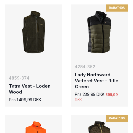
RABAT
40%
4284-352
Lady Northward
4859-374
Vatteret Vest - Rifle
Tatra Vest - Loden
Green
Wood
Pris 239,99 DKK
399,99
Pris 1.499,99 DKK
DKK
RABAT
10%