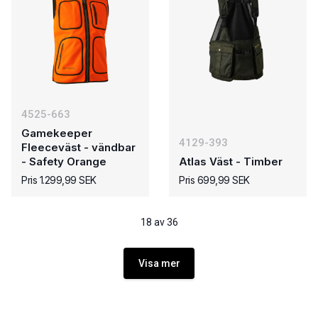
4525-663
Gamekeeper
4129-393
Fleeceväst - vändbar
- Safety Orange
Atlas Väst - Timber
Pris 1.299,99 SEK
Pris 699,99 SEK
18 av 36
Visa mer