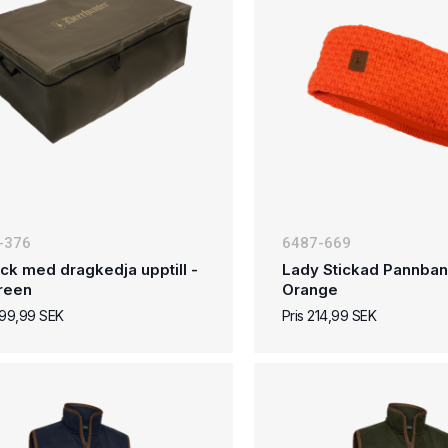
-376
6487-669
äck med dragkedja upptill -
Lady Stickad Pannban
reen
Orange
.299,99 SEK
Pris 214,99 SEK