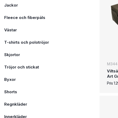
Jackor
Fleece och fiberpäls
Västar
T-shirts och polotröjor
Skjortor
M344
Tröjor och stickat
Vilts
Art G
Byxor
Pris 1
Shorts
Regnkläder
Innerkläder