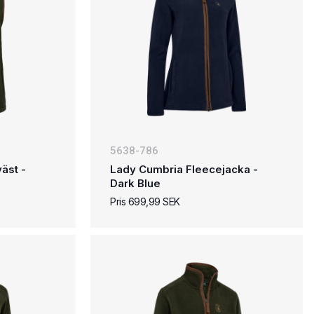
5638-786
äst -
Lady Cumbria Fleecejacka -
Dark Blue
Pris 699,99 SEK