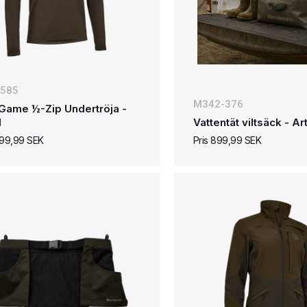
-585
M342-376
Game ½-Zip Undertröja -
d
Vattentät viltsäck - A
.599,99 SEK
Pris 899,99 SEK