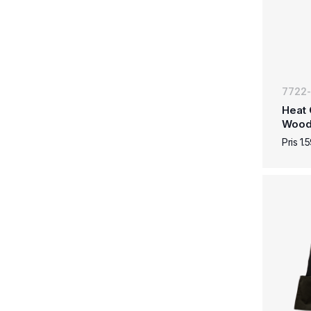
7722
Heat 
Woo
Pris 1