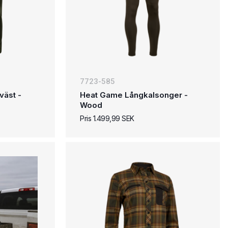
7723-585
väst -
Heat Game Långkalsonger -
Wood
Pris 1.499,99 SEK