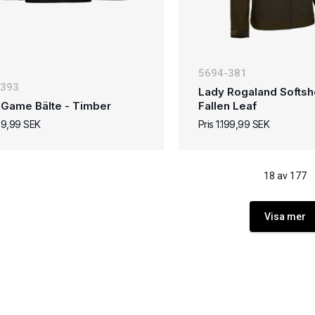
5694-381
-393
Lady Rogaland Softshe
 Game Bälte - Timber
Fallen Leaf
99,99 SEK
Pris 1.199,99 SEK
18 av 177
Visa mer