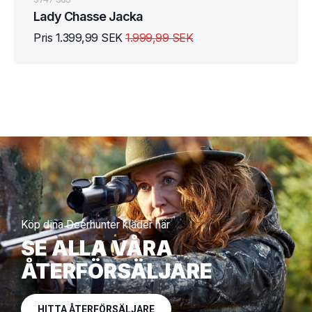
Lady Chasse Jacka
Pris 1.399,99 SEK
1.999,99 SEK
Köp dina Deerhunter kläder här
SE ALLA VÅRA
ÅTERFÖRSÄLJARE
HITTA ÅTERFÖRSÄLJARE