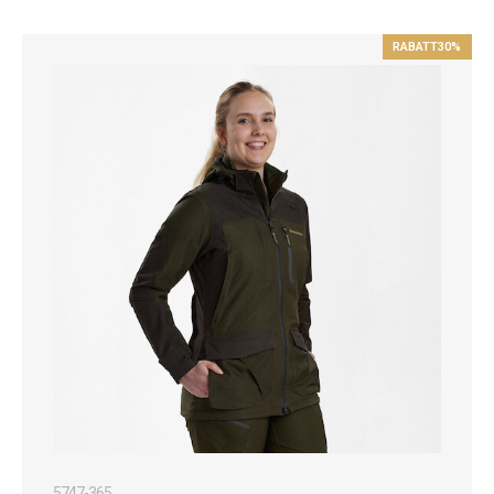
RABATT
30%
5747-365