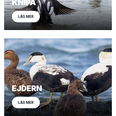
KNIPA
LÄS MER
EJDERN
LÄS MER