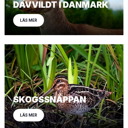
DÄVVILDT I DANMARK
LÄS MER
SKOGSSNÄPPAN
LÄS MER