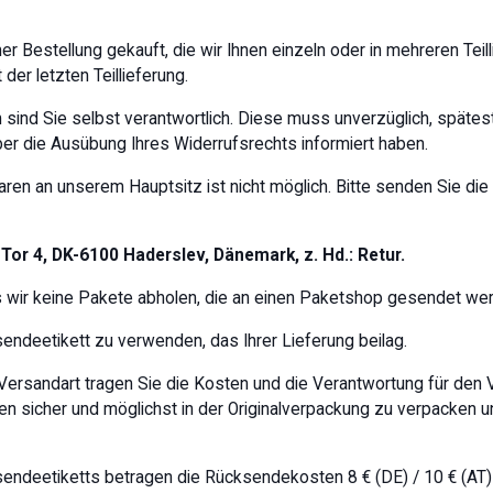
r Bestellung gekauft, die wir Ihnen einzeln oder in mehreren Tei
 der letzten Teillieferung.
sind Sie selbst verantwortlich. Diese muss unverzüglich, spät
ber die Ausübung Ihres Widerrufsrechts informiert haben.
ren an unserem Hauptsitz ist nicht möglich. Bitte senden Sie di
 Tor 4, DK-6100 Haderslev, Dänemark, z. Hd.: Retur.
 wir keine Pakete abholen, die an einen Paketshop gesendet we
endeetikett zu verwenden, das Ihrer Lieferung beilag.
ersandart tragen Sie die Kosten und die Verantwortung für den 
en sicher und möglichst in der Originalverpackung zu verpacken
deetiketts betragen die Rücksendekosten 8 € (DE) / 10 € (AT) / 