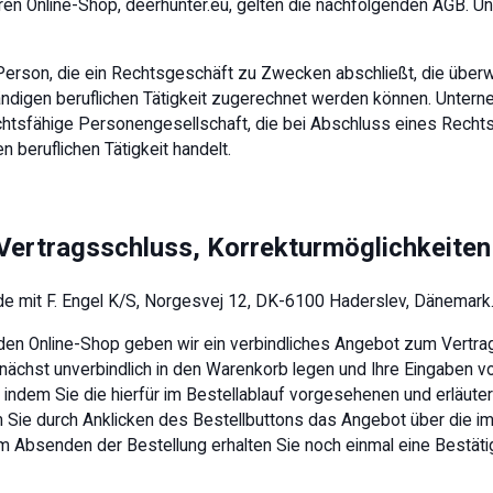
ren Online-Shop, deerhunter.eu, gelten die nachfolgenden AGB. Un
e Person, die ein Rechtsgeschäft zu Zwecken abschließt, die über
ndigen beruflichen Tätigkeit zugerechnet werden können. Unterneh
echtsfähige Personengesellschaft, die bei Abschluss eines Recht
 beruflichen Tätigkeit handelt.
 Vertragsschluss, Korrekturmöglichkeiten
e mit F. Engel K/S, Norgesvej 12, DK-6100 Haderslev, Dänemark
 den Online-Shop geben wir ein verbindliches Angebot zum Vertrag
ächst unverbindlich in den Warenkorb legen und Ihre Eingaben vo
, indem Sie die hierfür im Bestellablauf vorgesehenen und erläuter
 Sie durch Anklicken des Bestellbuttons das Angebot über die i
 Absenden der Bestellung erhalten Sie noch einmal eine Bestätig