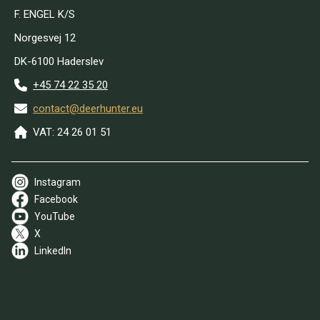
F. ENGEL K/S
Norgesvej 12
DK-6100 Haderslev
+45 74 22 35 20
contact@deerhunter.eu
VAT: 24 26 01 51
Instagram
Facebook
YouTube
X
LinkedIn