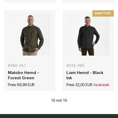
RABATT
60%
8980-361
8926-985
Matobo Hemd -
Liam Hemd - Black
Forest Green
Ink
Preis 69,99 EUR
Preis 32,00 EUR
79,99 EUR
16 von 16