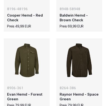
8196-48196
8948-58948
Cooper Hemd - Red
Baldwin Hemd -
Check
Brown Check
Preis 49,99 EUR
Preis 69,99 EUR
8906-361
8264-386
Evan Hemd - Forest
Raynor Hemd - Space
Green
Green
Preis 79,99 EUR
Preis 79,99 EUR