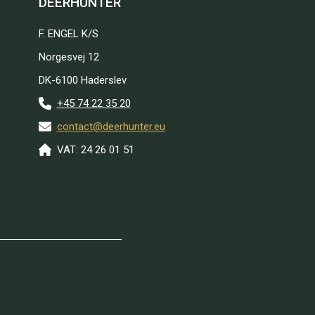
DEERHUNTER
F. ENGEL K/S
Norgesvej 12
DK-6100 Haderslev
+45 74 22 35 20
contact@deerhunter.eu
VAT: 24 26 01 51