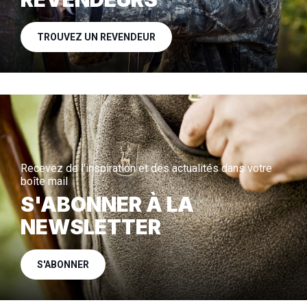
TROUVEZ UN REVENDEUR
Recevez de l'inspiration et des actualités dans votre
boîte mail
S'ABONNER À LA
NEWSLETTER
S'ABONNER