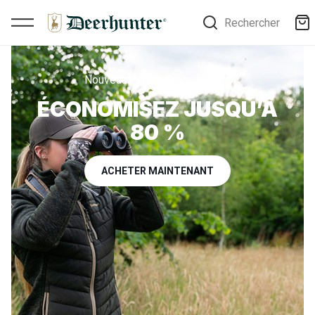
Rechercher
Nouveaux styles dans l’Outlet
ÉCONOMISEZ JUSQU’À
80 %
ACHETER MAINTENANT