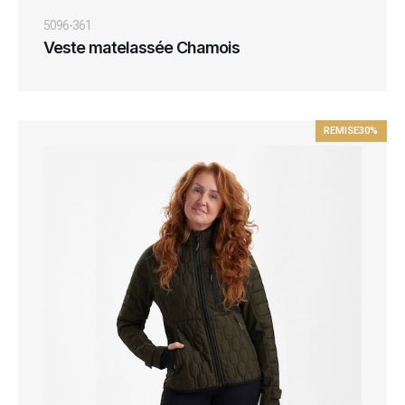
5096-361
Veste matelassée Chamois
REMISE
30%