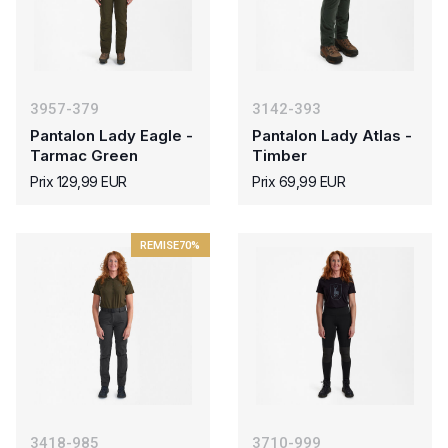
3957-379
3142-393
Pantalon Lady Eagle -
Pantalon Lady Atlas -
Tarmac Green
Timber
Prix 129,99 EUR
Prix 69,99 EUR
REMISE
70%
3418-985
3710-999