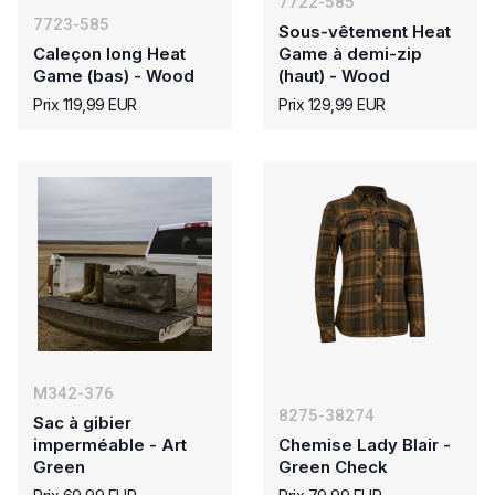
7722-585
7723-585
Sous-vêtement Heat
Caleçon long Heat
Game à demi-zip
Game (bas) - Wood
(haut) - Wood
Prix 119,99 EUR
Prix 129,99 EUR
M342-376
8275-38274
Sac à gibier
imperméable - Art
Chemise Lady Blair -
Green
Green Check