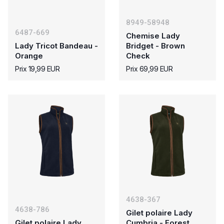
8949-58948
6487-669
Chemise Lady
Lady Tricot Bandeau -
Bridget - Brown
Orange
Check
Prix 19,99 EUR
Prix 69,99 EUR
4638-367
4638-786
Gilet polaire Lady
Gilet polaire Lady
Cumbria - Forest