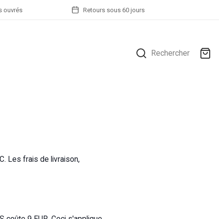
rs ouvrés
Retours sous 60 jours
Rechercher
. Les frais de livraison,
LS coûte 9 EUR. Ceci s'applique