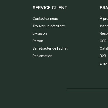
SERVICE CLIENT
BR
Contactez neus
À pr
Trouver un détaillant
Inscr
Livraison
Respo
Retour
CSR-
Se rétracter de l’achat
Cata
Réclamation
B2B
Empl