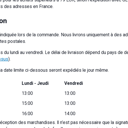
rs des adresses en France.
son
e indiquée lors de la commande. Nous livrons uniquement à des ad
tes postales.
 du lundi au vendredi. Le délai de livraison dépend du pays de 
essus
).
a date limite ci-dessous seront expédiés le jour même.
Lundi - Jeudi
Vendredi
13:00
13:00
15:00
13:00
16:00
14:00
 réception des marchandises. Il n’est pas nécessaire que la signat