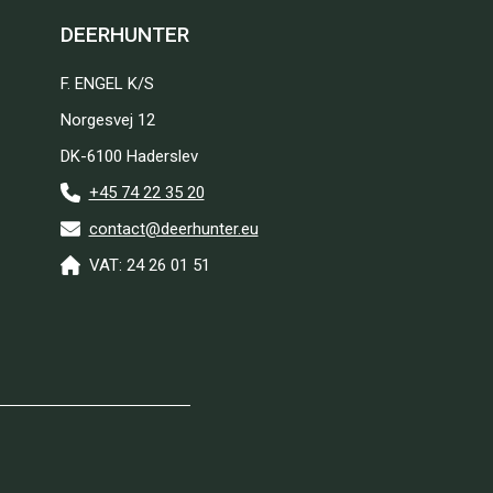
DEERHUNTER
F. ENGEL K/S
Norgesvej 12
DK-6100 Haderslev
+45 74 22 35 20
contact@deerhunter.eu
VAT: 24 26 01 51