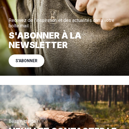
Recevez de l'inspiration et des actualités dans votre
boîte mail
S'ABONNER À LA
NEWSLETTER
S'ABONNER
Besoin d'aide?