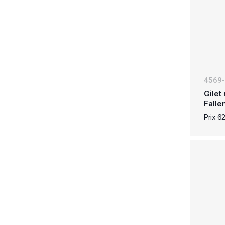
4569
Gilet
Falle
Prix 6