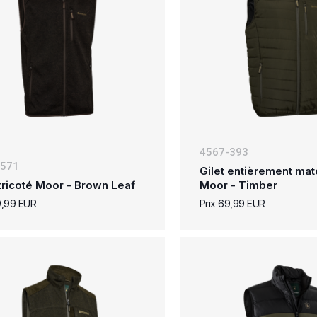
4567-393
-571
Gilet entièrement ma
 tricoté Moor - Brown Leaf
Moor - Timber
9,99 EUR
Prix 69,99 EUR