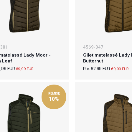
-381
4569-347
 matelassé Lady Moor -
Gilet matelassé Lady
n Leaf
Butternut
2,99 EUR
Prix 62,99 EUR
69,99 EUR
69,99 EUR
REMISE
10%