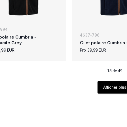
-994
4637-786
 polaire Cumbria -
acite Grey
Gilet polaire Cumbria 
9,99 EUR
Prix 39,99 EUR
18 de 49
Afficher plus