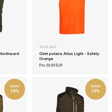
4636-663
 Northward
Gilet polaire Atlas Light - Safety
Orange
Prix 29,99 EUR
REMISE
REMISE
10%
10%