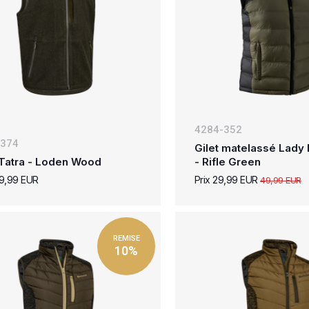
4284-352
-374
Gilet matelassé Lady
 Tatra - Loden Wood
- Rifle Green
99,99 EUR
Prix 29,99 EUR
49,99 EUR
REMISE
10%