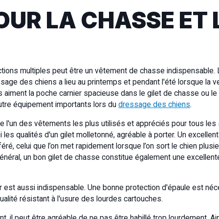
OUR LA CHASSE ET 
ctions multiples peut être un vêtement de chasse indispensable.
essage des chiens a lieu au printemps et pendant l'été lorsque la 
 aiment la poche carnier spacieuse dans le gilet de chasse ou le
utre équipement importants lors du
dressage des chiens
.
e l'un des vêtements les plus utilisés et appréciés pour tous les sp
es qualités d'un gilet molletonné, agréable à porter. Un excellent 
é, celui que l’on met rapidement lorsque l’on sort le chien plusieu
général, un bon gilet de chasse constitue également une excellen
 tir est aussi indispensable. Une bonne protection d'épaule est n
alité résistant à l'usure des lourdes cartouches.
, il peut être agréable de ne pas être habillé trop lourdement. 